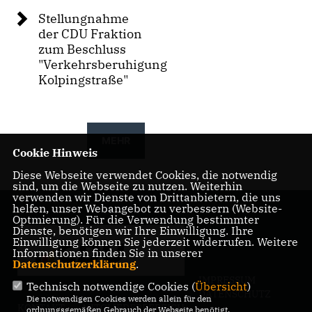
Stellungnahme
der CDU Fraktion
zum Beschluss
"Verkehrsberuhigung
Kolpingstraße"
MEHR
Cookie Hinweis
Diese Webseite verwendet Cookies, die notwendig
sind, um die Webseite zu nutzen. Weiterhin
verwenden wir Dienste von Drittanbietern, die uns
helfen, unser Webangebot zu verbessern (Website-
Optmierung). Für die Verwendung bestimmter
Dienste, benötigen wir Ihre Einwilligung. Ihre
Einwilligung können Sie jederzeit widerrufen. Weitere
Informationen finden Sie in unserer
Datenschutzerklärung
.
IMPRESSUM
Technisch notwendige Cookies (
Übersicht
)
DATENSCHUTZ
Die notwendigen Cookies werden allein für den
KONTAKT
MITGLIEDERBEREICH
ordnungsgemäßen Gebrauch der Webseite benötigt.