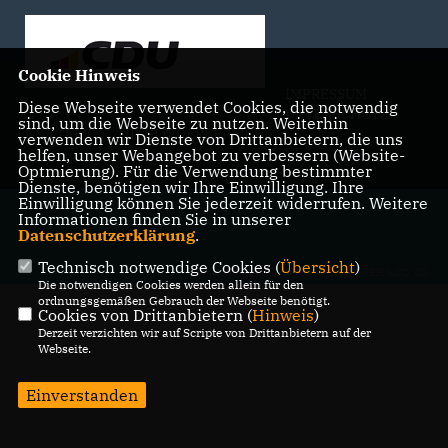
Cookie Hinweis
IMPRESSUM
Diese Webseite verwendet Cookies, die notwendig
DATENSCHUTZ
sind, um die Webseite zu nutzen. Weiterhin
KONTAKT
MITGLIEDERBEREICH
verwenden wir Dienste von Drittanbietern, die uns
helfen, unser Webangebot zu verbessern (Website-
Optmierung). Für die Verwendung bestimmter
Dienste, benötigen wir Ihre Einwilligung. Ihre
Einwilligung können Sie jederzeit widerrufen. Weitere
@2026 CDU Stadtverband Bedburg
Informationen finden Sie in unserer
Alle Rechte vorbehalten.
Datenschutzerklärung
.
Technisch notwendige Cookies (
Übersicht
)
REALISATION: SHARKNESS MEDIA GMBH & CO. KG
Die notwendigen Cookies werden allein für den
ordnungsgemäßen Gebrauch der Webseite benötigt.
Cookies von Drittanbietern (
Hinweis
)
Derzeit verzichten wir auf Scripte von Drittanbietern auf der
Webseite.
Einverstanden