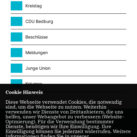
Kreistag
CDU Bedburg
Beschlüsse
Meldungen
Junge Union
Kolumne
Cookie Hinweis
Diese Webseite verwendet Cookies, die notwendig
sind, um die Webseite zu nutzen. Weiterhin
verwenden wir Dienste von Drittanbietern, die uns
helfen, unser Webangebot zu verbessern (Website-
Optmierung). Für die Verwendung bestimmter
Dienste, benötigen wir Ihre Einwilligung. Ihre
Einwilligung können Sie jederzeit widerrufen. Weitere
Informationen finden Sie in unserer