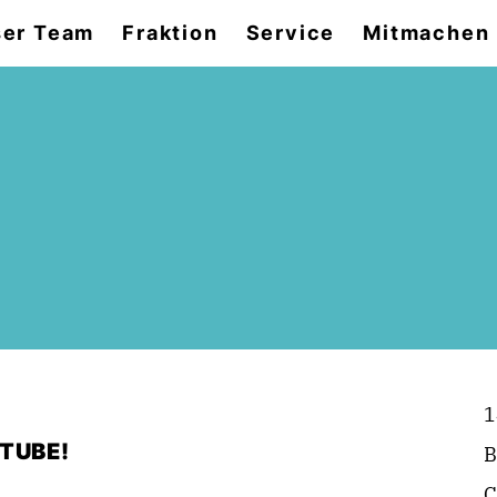
er Team
Fraktion
Service
Mitmachen
1
TUBE!
B
C