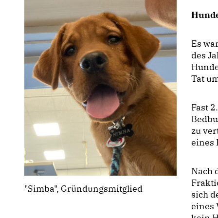
Hunde
Es war
des Ja
Hundev
Tat um
Fast 2
Bedbu
zu ve
eines 
Nach 
Frakti
"Simba", Gründungsmitglied
sich 
eines 
kein H