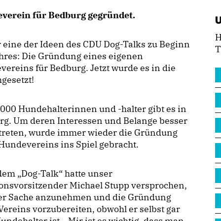
verein für Bedburg gegründet.
H
 eine der Ideen des CDU Dog-Talks zu Beginn
T
hres: Die Gründung eines eigenen
ereins für Bedburg. Jetzt wurde es in die
gesetzt!
.000 Hundehalterinnen und -halter gibt es in
rg. Um deren Interessen und Belange besser
rtreten, wurde immer wieder die Gründung
Hundevereins ins Spiel gebracht.
dem „Dog-Talk“ hatte unser
onsvorsitzender Michael Stupp versprochen,
der Sache anzunehmen und die Gründung
Vereins vorzubereiten, obwohl er selbst gar
undehalter ist. „Mir ist es wichtig, dass man